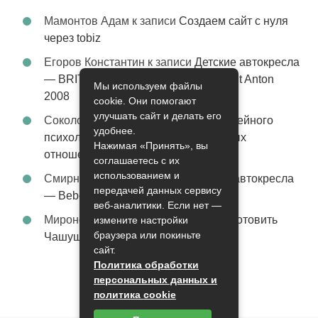
Мамонтов Адам
к записи
Создаем сайт с нуля
через tobiz
Егоров Константин
к записи
Детские автокресла
— BRITAX Evolva 1-2-3 (1-2-3) цвет St Anton
Мы используем файлы
2008
cookie. Они помогают
улучшать сайт и делать его
Соколова Эльза
к записи
Услуги семейного
удобнее.
психолога – стабильность в семейных
Нажимая «Принять», вы
отношениях
соглашаетесь с их
использованием и
Смирнова Грация
к записи
Детские автокресла
передачей данных сервису
— Bebe Confort Moby цвет Orange
веб-аналитики. Если нет —
Миронов Никифор
к записи
Как приготовить
измените настройки
браузера или покиньте
Чашушули
сайт.
Политика обработки
персональных данных и
политика cookie