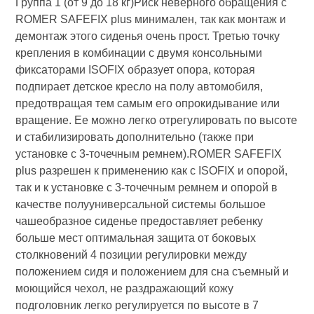
Группа 1 (от 9 до 18 кг)Риск неверного обращения с
ROMER SAFEFIX plus минимален, так как монтаж и
демонтаж этого сиденья очень прост. Третью точку
крепления в комбинации с двумя консольными
фиксаторами ISOFIX образует опора, которая
подпирает детское кресло на полу автомобиля,
предотвращая тем самым его опрокидывание или
вращение. Ее можно легко отрегулировать по высоте
и стабилизировать дополнительно (также при
установке с 3-точечным ремнем).ROMER SAFEFIX
plus разрешен к применению как с ISOFIX и опорой,
так и к установке с 3-точечным ремнем и опорой в
качестве полууниверсальной системы большое
чашеобразное сиденье предоставляет ребенку
больше мест оптимальная защита от боковых
столкновений 4 позиции регулировки между
положением сидя и положением для сна съемный и
моющийся чехол, не раздражающий кожу
подголовник легко регулируется по высоте в 7