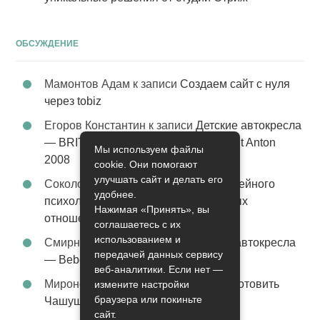
ОБСУЖДЕНИЕ
Мамонтов Адам
к записи
Создаем сайт с нуля
через tobiz
Егоров Константин
к записи
Детские автокресла
— BRITAX Evolva 1-2-3 (1-2-3) цвет St Anton
Мы используем файлы
2008
cookie. Они помогают
улучшать сайт и делать его
Соколова Эльза
к записи
Услуги семейного
удобнее.
психолога – стабильность в семейных
Нажимая «Принять», вы
отношениях
соглашаетесь с их
использованием и
Смирнова Грация
к записи
Детские автокресла
передачей данных сервису
— Bebe Confort Moby цвет Orange
веб-аналитики. Если нет —
Миронов Никифор
к записи
Как приготовить
измените настройки
браузера или покиньте
Чашушули
сайт.