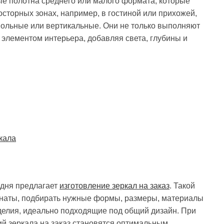
е полотна среднего или малого формата, которые
осторных зонах, например, в гостиной или прихожей,
ольные или вертикальные. Они не только выполняют
элементом интерьера, добавляя света, глубины и
кала
дня предлагает
изготовление зеркал на заказ
. Такой
мнаты, подбирать нужные формы, размеры, материалы
зделия, идеально подходящие под общий дизайн. При
й зеркала на заказ становятся оптимальным