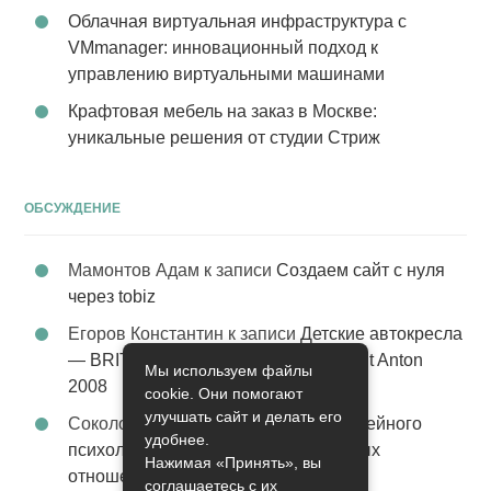
Облачная виртуальная инфраструктура с
VMmanager: инновационный подход к
управлению виртуальными машинами
Крафтовая мебель на заказ в Москве:
уникальные решения от студии Стриж
ОБСУЖДЕНИЕ
Мамонтов Адам
к записи
Создаем сайт с нуля
через tobiz
Егоров Константин
к записи
Детские автокресла
— BRITAX Evolva 1-2-3 (1-2-3) цвет St Anton
Мы используем файлы
2008
cookie. Они помогают
улучшать сайт и делать его
Соколова Эльза
к записи
Услуги семейного
удобнее.
психолога – стабильность в семейных
Нажимая «Принять», вы
отношениях
соглашаетесь с их