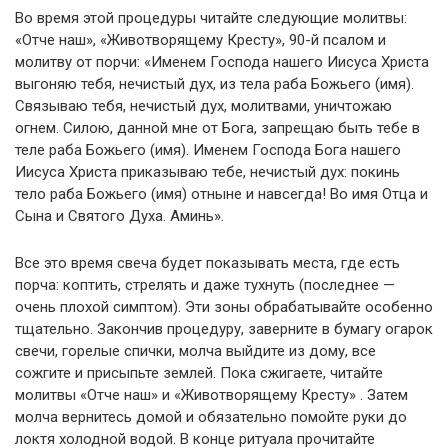
Во время этой процедуры читайте следующие молитвы:
«Отче наш», «Животворящему Кресту», 90-й псалом и
молитву от порчи: «Именем Господа нашего Иисуса Христа
выгоняю тебя, нечистый дух, из тела раба Божьего (имя).
Связываю тебя, нечистый дух, молитвами, уничтожаю
огнем. Силою, данной мне от Бога, запрещаю быть тебе в
теле раба Божьего (имя). Именем Господа Бога нашего
Иисуса Христа приказываю тебе, нечистый дух: покинь
тело раба Божьего (имя) отныне и навсегда! Во имя Отца и
Сына и Святого Духа. Аминь».
Все это время свеча будет показывать места, где есть
порча: коптить, стрелять и даже тухнуть (последнее —
очень плохой симптом). Эти зоны обрабатывайте особенно
тщательно. Закончив процедуру, заверните в бумагу огарок
свечи, горелые спички, молча выйдите из дому, все
сожгите и присыпьте землей. Пока сжигаете, читайте
молитвы «Отче наш» и «Животворящему Кресту» . Затем
молча вернитесь домой и обязательно помойте руки до
локтя холодной водой. В конце ритуала прочитайте