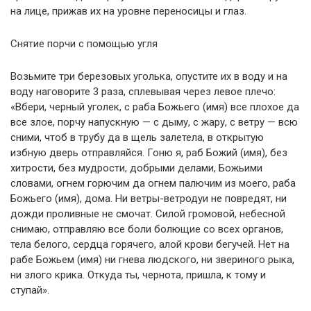
на лице, прижав их на уровне переносицы и глаз.
Снятие порчи с помощью угля
Возьмите три березовых уголька, опустите их в воду и на
воду наговорите 3 раза, сплевывая через левое плечо:
«Вбери, черный уголек, с раба Божьего (имя) все плохое да
все злое, порчу напускную — с дыму, с жару, с ветру — всю
сними, чтоб в трубу да в щель залетела, в открытую
избную дверь отправляйся. Гоню я, раб Божий (имя), без
хитрости, без мудрости, добрыми делами, Божьими
словами, огнем горючим да огнем палючим из моего, раба
Божьего (имя), дома. Ни ветры-ветродуи не повредят, ни
дожди проливные не смочат. Силой громовой, небесной
снимаю, отправляю все боли болющие со всех органов,
тела белого, сердца горячего, алой крови бегучей. Нет на
рабе Божьем (имя) ни гнева людского, ни звериного рыка,
ни злого крика. Откуда ты, чернота, пришла, к тому и
ступай».