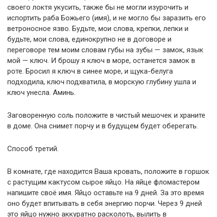
своего локтя укусить, также бы не могли изурочить и
испортить раба Божьего (имя), и не могло бы заразить его
ветроносное язво. Будьте, мои слова, крепки, лепки и
будьте, мои слова, единокрупно не в договоре и
переговоре тем моим словам губы на зубы — замок, язык
мой — ключ. И брошу я ключ в море, останется замок в
роте. Бросил я ключ в синее море, и щука-белуга
подходила, ключ подхватила, в морскую глубину ушла и
ключ унесла. Аминь.
Заговоренную соль положите в чистый мешочек и храните
в доме. Она снимет порчу и в будущем будет оберегать.
Способ третий.
В комнате, где находится Ваша кровать, положите в горшок
с растущим кактусом сырое яйцо. На яйце фломастером
напишите своё имя. Яйцо оставьте на 9 дней. За это время
оно будет впитывать в себя энергию порчи. Через 9 дней
это яйцо нужно аккуратно расколоть, вылить в