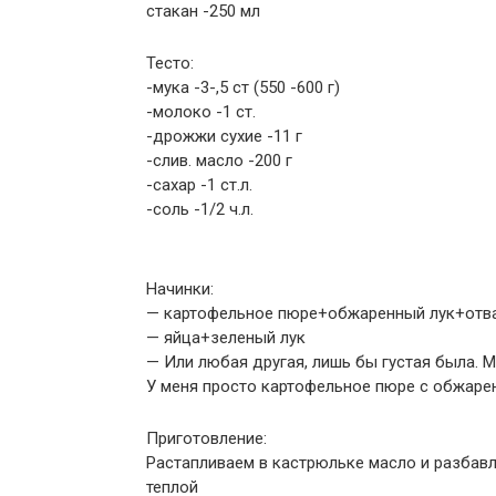
стакан -250 мл
Тесто:
-мука -3-,5 ст (550 -600 г)
-молоко -1 ст.
-дрожжи сухие -11 г
-слив. масло -200 г
-сахар -1 ст.л.
-соль -1/2 ч.л.
Начинки:
— картофельное пюре+обжаренный лук+отва
— яйца+зеленый лук
— Или любая другая, лишь бы густая была. 
У меня просто картофельное пюре с обжаре
Приготовление:
Растапливаем в кастрюльке масло и разбав
теплой