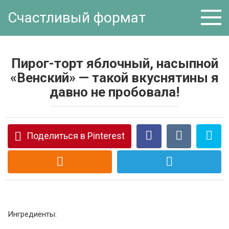
Перейти
Счастливый формат
к
контенту
Пирог-торт яблочный, насыпной
«Венский» — такой вкуснятины я
давно не пробовала!
Поделиться в Pinterest
Ингредиенты: