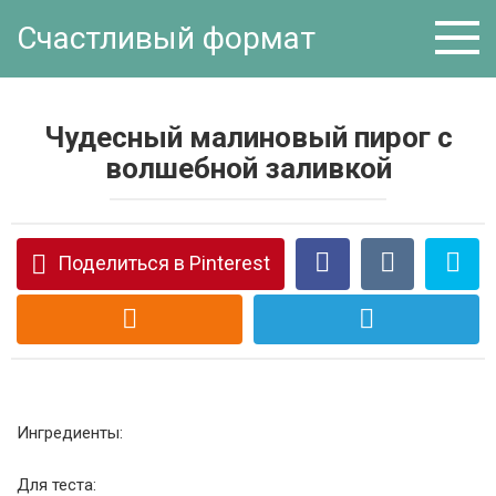
Перейти
Счастливый формат
к
контенту
Чудесный малиновый пирог с
волшебной заливкой
Поделиться в Pinterest
Ингредиенты:
Для теста: