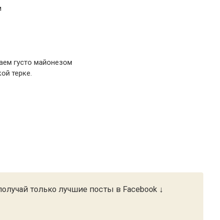
м
ваем густо майонезом
ой терке.
олучай только лучшие посты в Facebook ↓