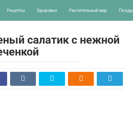
Рецепты
Здоровье
Растительный мир
Поздр
ный салатик с нежной
еченкой