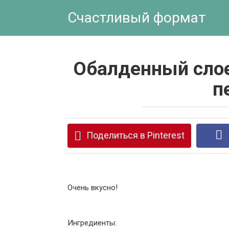
Перейти
Счастливый формат
к
контенту
Обалденный слое
п
Поделиться в Pinterest
Очень вкусно!
Ингредиенты: