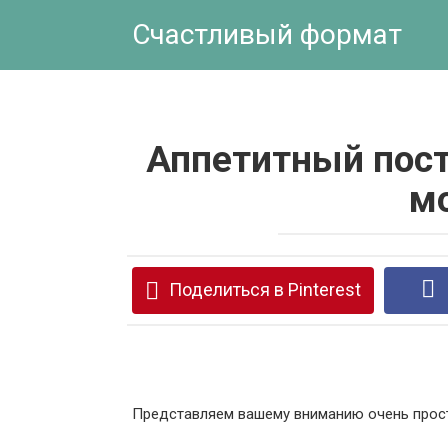
Перейти
Счастливый формат
к
контенту
Аппетитный пост
м
Поделиться в Pinterest
Представляем вашему вниманию очень прост