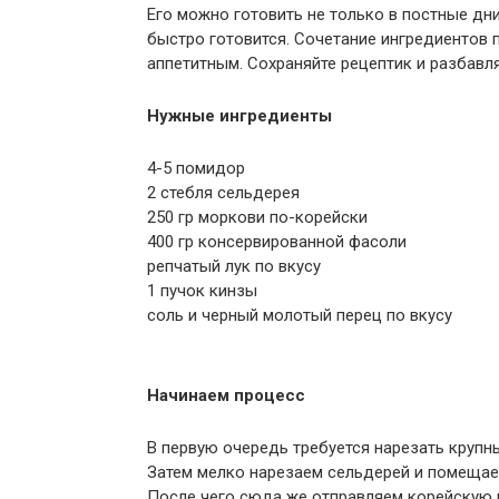
Его можно готовить не только в постные дни
быстро готовится. Сочетание ингредиентов 
аппетитным. Сохраняйте рецептик и разбавл
Нужные ингредиенты
4-5 помидор
2 стебля сельдерея
250 гр моркови по-корейски
400 гр консервированной фасоли
репчатый лук по вкусу
1 пучок кинзы
соль и черный молотый перец по вкусу
Начинаем процесс
В первую очередь требуется нарезать крупн
Затем мелко нарезаем сельдерей и помещае
После чего сюда же отправляем корейскую 