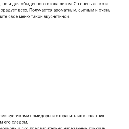
, но и для обыденного стола летом. Он очень легко и
порадует всех. Получается ароматным, сытным и очень
яйте свое меню такой вкуснятиной.
ыми кусочками помидоры и отправить их в салатник.
м его следом.
морковь и лук, предварительно нарезанный тонкими