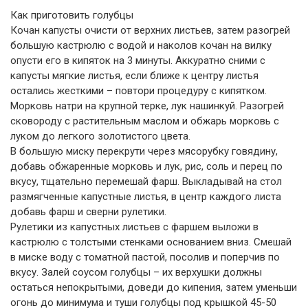
Как приготовить голубцы
Кочан капусты очисти от верхних листьев, затем разогрей
большую кастрюлю с водой и наколов кочан на вилку
опусти его в кипяток на 3 минуты. Аккуратно сними с
капусты мягкие листья, если ближе к центру листья
остались жесткими – повтори процедуру с кипятком.
Морковь натри на крупной терке, лук нашинкуй. Разогрей
сковороду с растительным маслом и обжарь морковь с
луком до легкого золотистого цвета.
В большую миску перекрути через мясорубку говядину,
добавь обжаренные морковь и лук, рис, соль и перец по
вкусу, тщательно перемешай фарш. Выкладывай на стол
размягченные капустные листья, в центр каждого листа
добавь фарш и сверни рулетики.
Рулетики из капустных листьев с фаршем выложи в
кастрюлю с толстыми стенками основанием вниз. Смешай
в миске воду с томатной пастой, посолив и поперчив по
вкусу. Залей соусом голубцы – их верхушки должны
остаться непокрытыми, доведи до кипения, затем уменьши
огонь до минимума и туши голубцы под крышкой 45-50