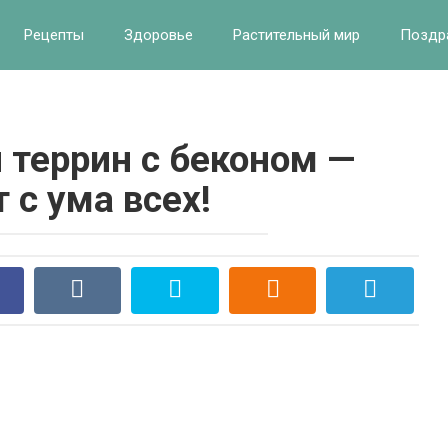
Рецепты
Здоровье
Растительный мир
Поздр
террин с беконом —
 с ума всех!