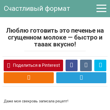
Перейти
Счастливый формат
к
контенту
Люблю готовить это печенье на
сгущенном молоке — быстро и
тааак вкусно!
Поделиться в Pinterest
Даже моя свекровь записала рецепт!