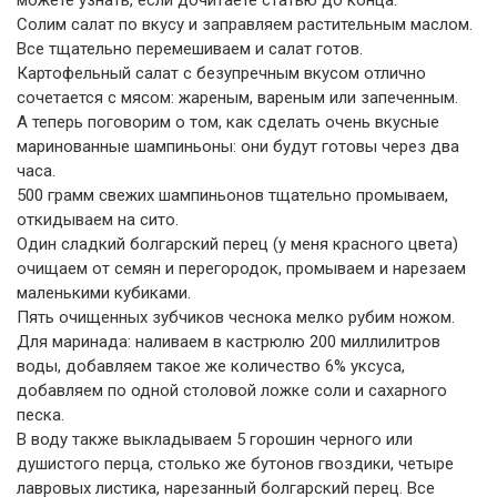
можете узнать, если дочитаете статью до конца.
Солим салат по вкусу и заправляем растительным маслом.
Все тщательно перемешиваем и салат готов.
Картофельный салат с безупречным вкусом отлично
сочетается с мясом: жареным, вареным или запеченным.
А теперь поговорим о том, как сделать очень вкусные
маринованные шампиньоны: они будут готовы через два
часа.
500 грамм свежих шампиньонов тщательно промываем,
откидываем на сито.
Один сладкий болгарский перец (у меня красного цвета)
очищаем от семян и перегородок, промываем и нарезаем
маленькими кубиками.
Пять очищенных зубчиков чеснока мелко рубим ножом.
Для маринада: наливаем в кастрюлю 200 миллилитров
воды, добавляем такое же количество 6% уксуса,
добавляем по одной столовой ложке соли и сахарного
песка.
В воду также выкладываем 5 горошин черного или
душистого перца, столько же бутонов гвоздики, четыре
лавровых листика, нарезанный болгарский перец. Все