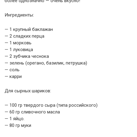
более однозначно — очень вкусно!
Ингредиенты:
— 1 крупный баклажан
— 2 сладких перца
— 1 морковь
— 1 луковица
— 2 зубчика чеснока
— зелень (орегано, базилик, петрушка)
— соль
— карри
Для сырных шариков:
— 100 гр твердого сыра (типа российского)
— 60 гр сливочного масла
— 1 яйцо.
— 80 гр муки