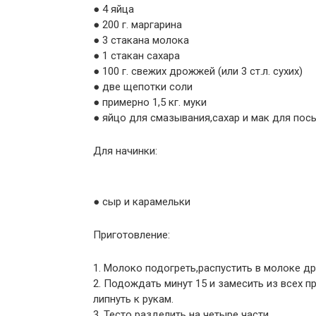
● 4 яйца
● 200 г. маргарина
● 3 стакана молока
● 1 стакан сахара
● 100 г. свежих дрожжей (или 3 ст.л. сухих)
● две щепотки соли
● примерно 1,5 кг. муки
● яйцо для смазывания,сахар и мак для пос
Для начинки:
● сыр и карамельки
Приготовление:
1. Молоко подогреть,распустить в молоке д
2. Подождать минут 15 и замесить из всех п
липнуть к рукам.
3. Тесто разделить на четыре части.