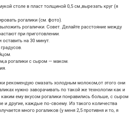
укой столе в пласт толщиной 0,5 см.,вырезать круг (я
ировать рогалики (см. фото).
выложить рогалички. Совет. Делайте расстояние между
астают при приготовлении.
 оставить на 30 минут.
 градусов.
йцом.
ом,а рогалики с сыром — маком.
ия.
вки рекомендую смазать холодным молоком,от этого они
аликах нужно заворачивать по такой же технологии как и
с каким ему вкусом рогалики понравились больше, с сыром
ые и другие, каждые по-своему. Из такого количества
лучается много рогаликов (у меня 2,5 противня и то, я