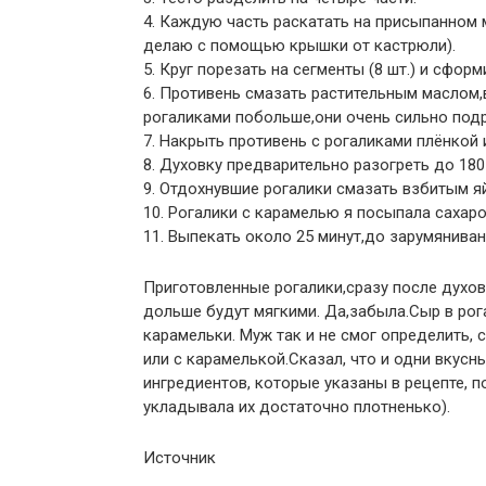
4. Каждую часть раскатать на присыпанном м
делаю с помощью крышки от кастрюли).
5. Круг порезать на сегменты (8 шт.) и сформ
6. Противень смазать растительным маслом,
рогаликами побольше,они очень сильно подр
7. Накрыть противень с рогаликами плёнкой и
8. Духовку предварительно разогреть до 180
9. Отдохнувшие рогалики смазать взбитым я
10. Рогалики с карамелью я посыпала сахар
11. Выпекать около 25 минут,до зарумяниван
Приготовленные рогалики,сразу после духо
дольше будут мягкими. Да,забыла.Сыр в рог
карамельки. Муж так и не смог определить, 
или с карамелькой.Сказал, что и одни вкусн
ингредиентов, которые указаны в рецепте, по
укладывала их достаточно плотненько).
Источник