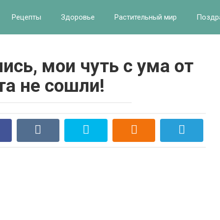
Рецепты
Здоровье
Растительный мир
Поздр
ись, мои чуть с ума от
та не сошли!