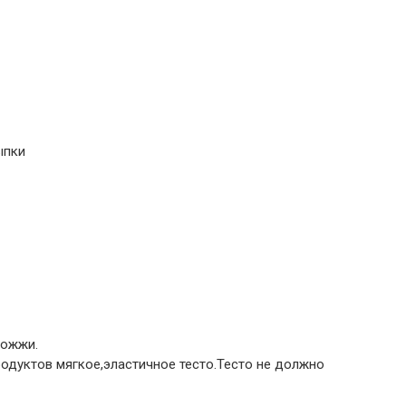
ыпки
рожжи.
родуктов мягкое,эластичное тесто.Тесто не должно