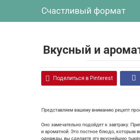
Перейти
Счастливый формат
к
контенту
Вкусный и арома
Поделиться в Pinterest
Представляем вашему вниманию рецепт прос
Оно замечательно подойдет к завтраку. Приг
и ароматной. Это постное блюдо, которым в
однажды, вы сделаете эту вкуснейшую тыкву