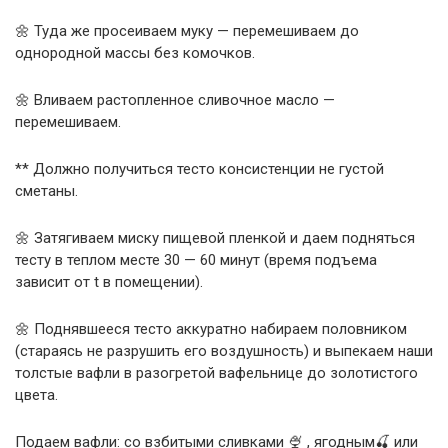
🌼 Туда же просеиваем муку — перемешиваем до
однородной массы без комочков.
🌼 Вливаем растопленное сливочное масло —
перемешиваем.
** Должно получиться тесто консистенции не густой
сметаны.
🌼 Затягиваем миску пищевой пленкой и даем подняться
тесту в теплом месте 30 — 60 минут (время подъема
зависит от t в помещении).
🌼 Поднявшееся тесто аккуратно набираем половником
(стараясь не разрушить его воздушность) и выпекаем наши
толстые вафли в разогретой вафельнице до золотистого
цвета.
Подаем вафли: со взбитыми сливками 🍨 , ягодным🍒 или