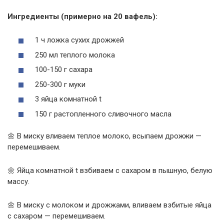
Ингредиенты (примерно на 20 вафель):
1 ч ложка сухих дрожжей
250 мл теплого молока
100-150 г сахара
250-300 г муки
3 яйца комнатной t
150 г растопленного сливочного масла
🌼 В миску вливаем теплое молоко, всыпаем дрожжи —
перемешиваем.
🌼 Яйца комнатной t взбиваем с сахаром в пышную, белую
массу.
🌼 В миску с молоком и дрожжами, вливаем взбитые яйца
с сахаром — перемешиваем.