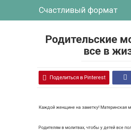
Перейти
Счастливый формат
к
контенту
Родительские м
все в жи
Поделиться в Pinterest
Каждой женщине на заметку! Материнская м
Родителям в молитвах, чтобы у детей все п