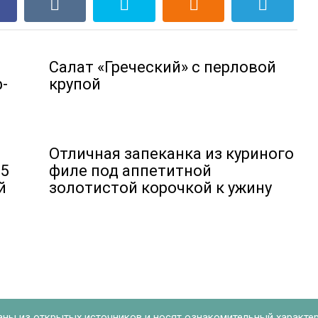
Салат «Греческий» с перловой
-
крупой
Отличная запеканка из куриного
25
филе под аппетитной
й
золотистой корочкой к ужину
аны из открытых источников и носят ознакомительный характер