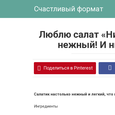
Перейти
Счастливый формат
к
контенту
Люблю салат «Ни
нежный! И н
Поделиться в Pinterest
Салатик настолько нежный и легкий, что 
Ингредиенты