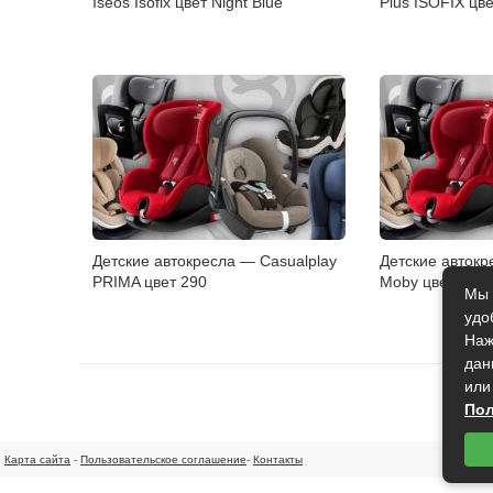
Iseos Isofix цвет Night Blue
Plus ISOFIX цве
Детские автокресла — Casualplay
Детские автокр
PRIMA цвет 290
Moby цвет Ora
Мы 
удо
Наж
дан
или
Пол
Карта сайта
-
Пользовательское соглашение
-
Контакты