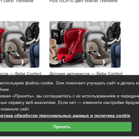
т Dario Trendline
Plus ISOFIX цвет Marcel Trendline
есла — Bebe Confort
Детские автокресла — Bebe Confort
nge
Moby цвет Oxygen Red
используем файлы cookie. Они помогают улучшать сайт и делать е
бнее.
имая «Принять», вы соглашаетесь с их использованием и передач
ных сервису веб-аналитики. Если нет — измените настройки брауз
 покиньте сайт.
итика обработки персональных данных и политика cookie
Принять