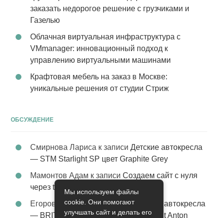
заказать недорогое решение с грузчиками и
Газелью
Облачная виртуальная инфраструктура с
VMmanager: инновационный подход к
управлению виртуальными машинами
Крафтовая мебель на заказ в Москве:
уникальные решения от студии Стриж
ОБСУЖДЕНИЕ
Смирнова Лариса
к записи
Детские автокресла
— STM Starlight SP цвет Graphite Grey
Мамонтов Адам
к записи
Создаем сайт с нуля
через tobiz
Мы используем файлы
cookie. Они помогают
Егоров Константин
к записи
Детские автокресла
улучшать сайт и делать его
— BRITAX Evolva 1-2-3 (1-2-3) цвет St Anton