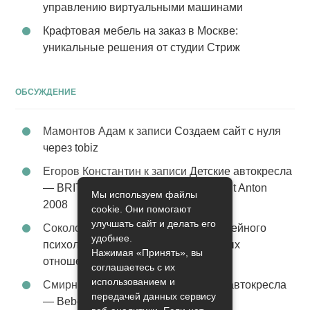
управлению виртуальными машинами
Крафтовая мебель на заказ в Москве:
уникальные решения от студии Стриж
ОБСУЖДЕНИЕ
Мамонтов Адам
к записи
Создаем сайт с нуля
через tobiz
Егоров Константин
к записи
Детские автокресла
— BRITAX Evolva 1-2-3 (1-2-3) цвет St Anton
Мы используем файлы
2008
cookie. Они помогают
улучшать сайт и делать его
Соколова Эльза
к записи
Услуги семейного
удобнее.
психолога – стабильность в семейных
Нажимая «Принять», вы
отношениях
соглашаетесь с их
использованием и
Смирнова Грация
к записи
Детские автокресла
передачей данных сервису
— Bebe Confort Moby цвет Orange