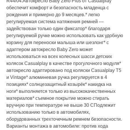
R44/04.Автокресло Baby Zero Plus от Casualplay
обеспечит комфорт и безопасность младенца с
рождения и примерно до 9 месяцев.* легко
регулируемая система натяжения ремней —
задействован только один фиксатор* благодаря
регулируемой ручке можно использовать как удобную
корзину для переноски малыша или шезлонг* с
адаптером автокресло Baby Zero может
использоваться на всех колесных шасси детских
колясок Casualplay в качестве прогулочного модуля*
автокресло адаптировано под коляски Casualplay T5
и Vintage* алюминевая ручка регулируется в 4
позициях* солнцезащитный козырёк* накидка на
ноги* выполняется только из высококачественных
материалов* съемное покрытие можно стирать
вручную при температуре не выше 30 СПодлежит
использованию только в автомобилях,
оборудованных трехточечным ремнем безопасности.
Варианты монтажа в автомобиле: против хода