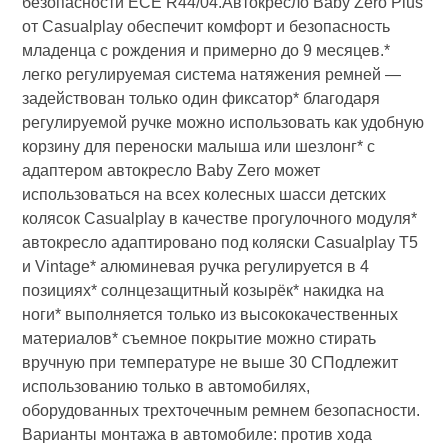
безопасноcти ECE R44/04.Автокресло Baby Zero Plus
от Casualplay обеспечит комфорт и безопасность
младенца с рождения и примерно до 9 месяцев.*
легко регулируемая система натяжения ремней —
задействован только один фиксатор* благодаря
регулируемой ручке можно использовать как удобную
корзину для переноски малыша или шезлонг* с
адаптером автокресло Baby Zero может
использоваться на всех колесных шасси детских
колясок Casualplay в качестве прогулочного модуля*
автокресло адаптировано под коляски Casualplay T5
и Vintage* алюминевая ручка регулируется в 4
позициях* солнцезащитный козырёк* накидка на
ноги* выполняется только из высококачественных
материалов* съемное покрытие можно стирать
вручную при температуре не выше 30 СПодлежит
использованию только в автомобилях,
оборудованных трехточечным ремнем безопасности.
Варианты монтажа в автомобиле: против хода