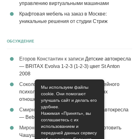
управлению виртуальными машинами
Крафтовая мебель на заказ в Москве:
уникальные решения от студии Стриж
ОБСУЖДЕНИЕ
Егоров Константин
к записи
Детские автокресла
— BRITAX Evolva 1-2-3 (1-2-3) цвет St Anton
2008
Соколова Эльза
к записи
Услуги семейного
Мы используем файлы
психолога – стабильность в семейных
cookie. Они помогают
отношениях
улучшать сайт и делать его
удобнее.
Смирнова Грация
к записи
Детские автокресла
Нажимая «Принять», вы
— Bebe Confort Moby цвет Orange
соглашаетесь с их
использованием и
Миронов Никифор
к записи
Как приготовить
передачей данных сервису
Чашушули