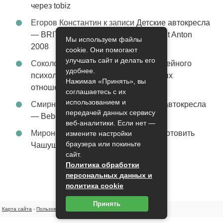
через tobiz
Егоров Константин
к записи
Детские автокресла
— BRITAX Evolva 1-2-3 (1-2-3) цвет St Anton
Мы используем файлы
2008
cookie. Они помогают
улучшать сайт и делать его
Соколова Эльза
к записи
Услуги семейного
удобнее.
психолога – стабильность в семейных
Нажимая «Принять», вы
отношениях
соглашаетесь с их
использованием и
Смирнова Грация
к записи
Детские автокресла
передачей данных сервису
— Bebe Confort Moby цвет Orange
веб-аналитики. Если нет —
Миронов Никифор
к записи
Как приготовить
измените настройки
браузера или покиньте
Чашушули
сайт.
Политика обработки
персональных данных и
политика cookie
Принять
Карта сайта
-
Пользовательское соглашение
-
Контакты