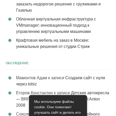
заказать недорогое решение с грузчиками и
Газелью
Облачная виртуальная инфраструктура с
VMmanager: инновационный подход к
управлению виртуальными машинами
Крафтовая мебель на заказ в Москве:
уникальные решения от студии Стриж
ОБСУЖДЕНИЕ
Мамонтов Адам
к записи
Создаем сайт с нуля
через tobiz
Егоров Константин
к записи
Детские автокресла
— BRITAX Evolva 1-2-3 (1-2-3) цвет St Anton
Мы используем файлы
2008
cookie. Они помогают
улучшать сайт и делать его
Соколова Эльза
к записи
Услуги семейного