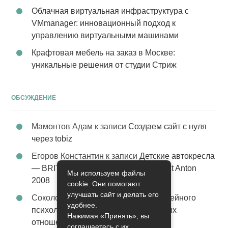
Облачная виртуальная инфраструктура с
VMmanager: инновационный подход к
управлению виртуальными машинами
Крафтовая мебель на заказ в Москве:
уникальные решения от студии Стриж
ОБСУЖДЕНИЕ
Мамонтов Адам
к записи
Создаем сайт с нуля
через tobiz
Егоров Константин
к записи
Детские автокресла
— BRITAX Evolva 1-2-3 (1-2-3) цвет St Anton
Мы используем файлы
2008
cookie. Они помогают
улучшать сайт и делать его
Соколова Эльза
к записи
Услуги семейного
удобнее.
психолога – стабильность в семейных
Нажимая «Принять», вы
отношениях
соглашаетесь с их