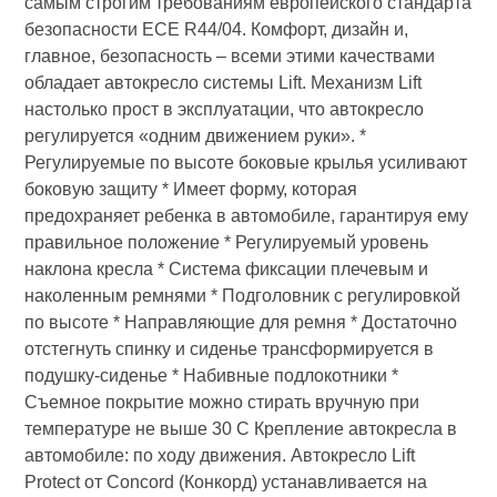
самым строгим требованиям европейского стандарта
безопасности ECE R44/04. Комфорт, дизайн и,
главное, безопасность – всеми этими качествами
обладает автокресло системы Lift. Механизм Lift
настолько прост в эксплуатации, что автокресло
регулируется «одним движением руки». *
Регулируемые по высоте боковые крылья усиливают
боковую защиту * Имеет форму, которая
предохраняет ребенка в автомобиле, гарантируя ему
правильное положение * Регулируемый уровень
наклона кресла * Система фиксации плечевым и
наколенным ремнями * Подголовник с регулировкой
по высоте * Направляющие для ремня * Достаточно
отстегнуть спинку и сиденье трансформируется в
подушку-сиденье * Набивные подлокотники *
Съемное покрытие можно стирать вручную при
температуре не выше 30 С Крепление автокресла в
автомобиле: по ходу движения. Автокресло Lift
Protect от Concord (Конкорд) устанавливается на