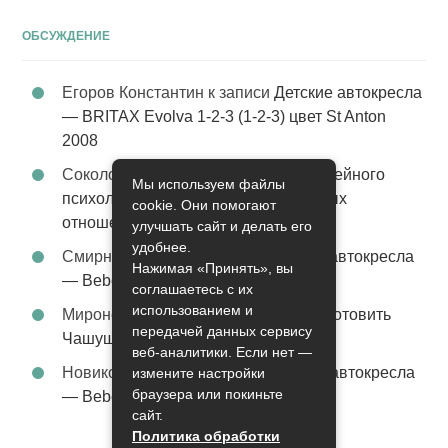
ОБСУЖДЕНИЕ
Егоров Константин
к записи
Детские автокресла
— BRITAX Evolva 1-2-3 (1-2-3) цвет St Anton
2008
Соколова Эльза
к записи
Услуги семейного
Мы используем файлы
психолога – стабильность в семейных
cookie. Они помогают
отношениях
улучшать сайт и делать его
удобнее.
Смирнова Грация
к записи
Детские автокресла
Нажимая «Принять», вы
— Bebe Confort Moby цвет Orange
соглашаетесь с их
использованием и
Миронов Никифор
к записи
Как приготовить
передачей данных сервису
Чашушули
веб-аналитики. Если нет —
Новикова Ясмина
к записи
Детские автокресла
измените настройки
браузера или покиньте
— Bebe Confort Iseos TT цвет Orange
сайт.
Политика обработки