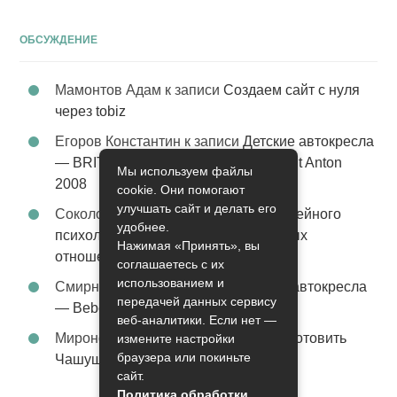
ОБСУЖДЕНИЕ
Мамонтов Адам
к записи
Создаем сайт с нуля
через tobiz
Егоров Константин
к записи
Детские автокресла
— BRITAX Evolva 1-2-3 (1-2-3) цвет St Anton
Мы используем файлы
2008
cookie. Они помогают
улучшать сайт и делать его
Соколова Эльза
к записи
Услуги семейного
удобнее.
психолога – стабильность в семейных
Нажимая «Принять», вы
отношениях
соглашаетесь с их
использованием и
Смирнова Грация
к записи
Детские автокресла
передачей данных сервису
— Bebe Confort Moby цвет Orange
веб-аналитики. Если нет —
Миронов Никифор
к записи
Как приготовить
измените настройки
браузера или покиньте
Чашушули
сайт.
Политика обработки