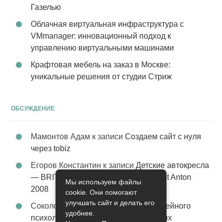
Газелью
Облачная виртуальная инфраструктура с
VMmanager: инновационный подход к
управлению виртуальными машинами
Крафтовая мебель на заказ в Москве:
уникальные решения от студии Стриж
ОБСУЖДЕНИЕ
Мамонтов Адам
к записи
Создаем сайт с нуля
через tobiz
Егоров Константин
к записи
Детские автокресла
— BRITAX Evolva 1-2-3 (1-2-3) цвет St Anton
Мы используем файлы
2008
cookie. Они помогают
улучшать сайт и делать его
Соколова Эльза
к записи
Услуги семейного
удобнее.
психолога – стабильность в семейных