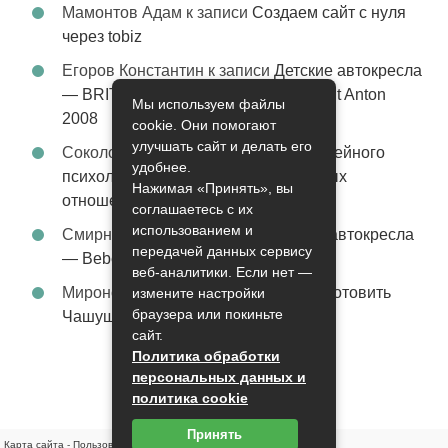
Мамонтов Адам
к записи
Создаем сайт с нуля
через tobiz
Егоров Константин
к записи
Детские автокресла
— BRITAX Evolva 1-2-3 (1-2-3) цвет St Anton
Мы используем файлы
2008
cookie. Они помогают
улучшать сайт и делать его
Соколова Эльза
к записи
Услуги семейного
удобнее.
психолога – стабильность в семейных
Нажимая «Принять», вы
отношениях
соглашаетесь с их
использованием и
Смирнова Грация
к записи
Детские автокресла
передачей данных сервису
— Bebe Confort Moby цвет Orange
веб-аналитики. Если нет —
Миронов Никифор
к записи
Как приготовить
измените настройки
браузера или покиньте
Чашушули
сайт.
Политика обработки
персональных данных и
политика cookie
Принять
Карта сайта
-
Пользовательское соглашение
-
Контакты