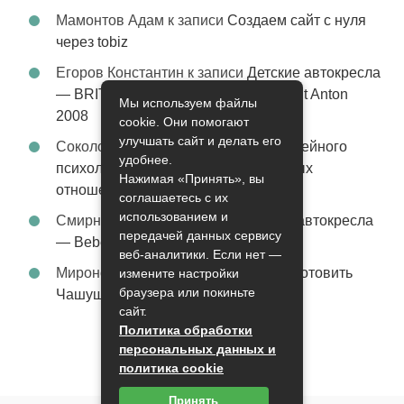
Мамонтов Адам
к записи
Создаем сайт с нуля
через tobiz
Егоров Константин
к записи
Детские автокресла
— BRITAX Evolva 1-2-3 (1-2-3) цвет St Anton
Мы используем файлы
2008
cookie. Они помогают
улучшать сайт и делать его
Соколова Эльза
к записи
Услуги семейного
удобнее.
психолога – стабильность в семейных
Нажимая «Принять», вы
отношениях
соглашаетесь с их
использованием и
Смирнова Грация
к записи
Детские автокресла
передачей данных сервису
— Bebe Confort Moby цвет Orange
веб-аналитики. Если нет —
Миронов Никифор
к записи
Как приготовить
измените настройки
браузера или покиньте
Чашушули
сайт.
Политика обработки
персональных данных и
политика cookie
Принять