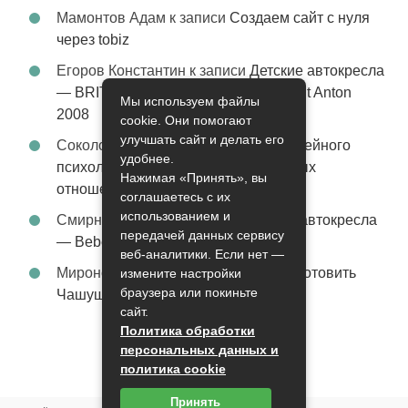
Мамонтов Адам
к записи
Создаем сайт с нуля
через tobiz
Егоров Константин
к записи
Детские автокресла
— BRITAX Evolva 1-2-3 (1-2-3) цвет St Anton
Мы используем файлы
2008
cookie. Они помогают
улучшать сайт и делать его
Соколова Эльза
к записи
Услуги семейного
удобнее.
психолога – стабильность в семейных
Нажимая «Принять», вы
отношениях
соглашаетесь с их
использованием и
Смирнова Грация
к записи
Детские автокресла
передачей данных сервису
— Bebe Confort Moby цвет Orange
веб-аналитики. Если нет —
Миронов Никифор
к записи
Как приготовить
измените настройки
браузера или покиньте
Чашушули
сайт.
Политика обработки
персональных данных и
политика cookie
Принять