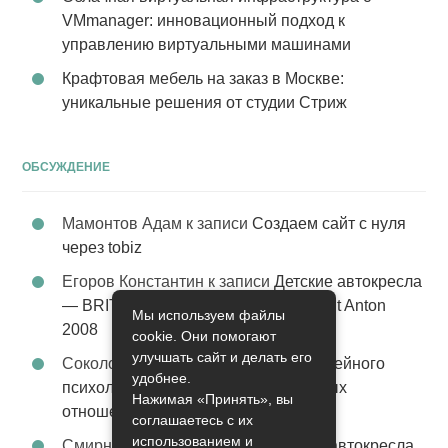
VMmanager: инновационный подход к
управлению виртуальными машинами
Крафтовая мебель на заказ в Москве:
уникальные решения от студии Стриж
ОБСУЖДЕНИЕ
Мамонтов Адам
к записи
Создаем сайт с нуля
через tobiz
Егоров Константин
к записи
Детские автокресла
— BRITAX Evolva 1-2-3 (1-2-3) цвет St Anton
Мы используем файлы
2008
cookie. Они помогают
улучшать сайт и делать его
Соколова Эльза
к записи
Услуги семейного
удобнее.
психолога – стабильность в семейных
Нажимая «Принять», вы
отношениях
соглашаетесь с их
использованием и
Смирнова Грация
к записи
Детские автокресла