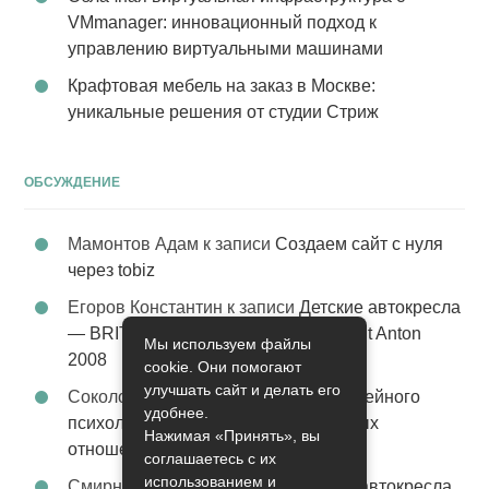
VMmanager: инновационный подход к
управлению виртуальными машинами
Крафтовая мебель на заказ в Москве:
уникальные решения от студии Стриж
ОБСУЖДЕНИЕ
Мамонтов Адам
к записи
Создаем сайт с нуля
через tobiz
Егоров Константин
к записи
Детские автокресла
— BRITAX Evolva 1-2-3 (1-2-3) цвет St Anton
Мы используем файлы
2008
cookie. Они помогают
улучшать сайт и делать его
Соколова Эльза
к записи
Услуги семейного
удобнее.
психолога – стабильность в семейных
Нажимая «Принять», вы
отношениях
соглашаетесь с их
использованием и
Смирнова Грация
к записи
Детские автокресла