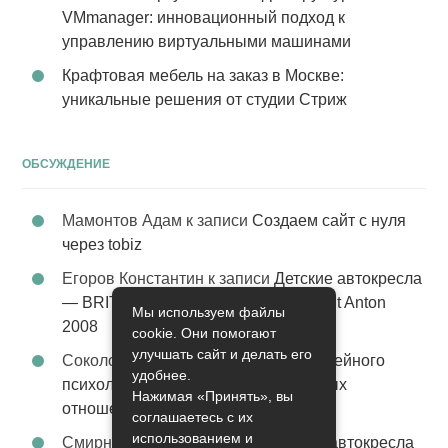
VMmanager: инновационный подход к
управлению виртуальными машинами
Крафтовая мебель на заказ в Москве:
уникальные решения от студии Стриж
ОБСУЖДЕНИЕ
Мамонтов Адам
к записи
Создаем сайт с нуля
через tobiz
Егоров Константин
к записи
Детские автокресла
— BRITAX Evolva 1-2-3 (1-2-3) цвет St Anton
Мы используем файлы
2008
cookie. Они помогают
улучшать сайт и делать его
Соколова Эльза
к записи
Услуги семейного
удобнее.
психолога – стабильность в семейных
Нажимая «Принять», вы
отношениях
соглашаетесь с их
использованием и
Смирнова Грация
к записи
Детские автокресла