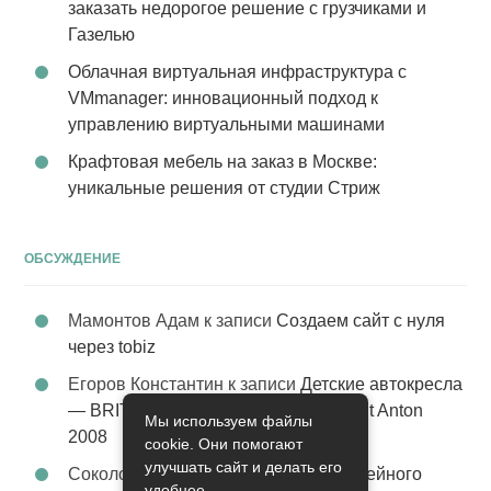
заказать недорогое решение с грузчиками и
Газелью
Облачная виртуальная инфраструктура с
VMmanager: инновационный подход к
управлению виртуальными машинами
Крафтовая мебель на заказ в Москве:
уникальные решения от студии Стриж
ОБСУЖДЕНИЕ
Мамонтов Адам
к записи
Создаем сайт с нуля
через tobiz
Егоров Константин
к записи
Детские автокресла
— BRITAX Evolva 1-2-3 (1-2-3) цвет St Anton
Мы используем файлы
2008
cookie. Они помогают
улучшать сайт и делать его
Соколова Эльза
к записи
Услуги семейного
удобнее.