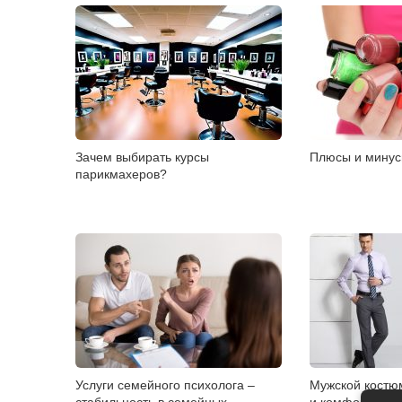
Зачем выбирать курсы
Плюсы и минус
парикмахеров?
Услуги семейного психолога –
Мужской костю
стабильность в семейных
и комфорт с Eq