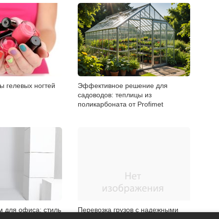
ы гелевых ногтей
Эффективное решение для
садоводов: теплицы из
поликарбоната от Profimet
м для офиса: стиль
Перевозка грузов с надежными
uatorSPb
транспортными компаниями Шахт