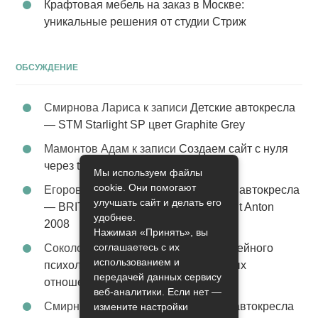
Крафтовая мебель на заказ в Москве:
уникальные решения от студии Стриж
ОБСУЖДЕНИЕ
Смирнова Лариса
к записи
Детские автокресла
— STM Starlight SP цвет Graphite Grey
Мамонтов Адам
к записи
Создаем сайт с нуля
через tobiz
Мы используем файлы
cookie. Они помогают
Егоров Константин
к записи
Детские автокресла
улучшать сайт и делать его
— BRITAX Evolva 1-2-3 (1-2-3) цвет St Anton
удобнее.
2008
Нажимая «Принять», вы
соглашаетесь с их
Соколова Эльза
к записи
Услуги семейного
использованием и
психолога – стабильность в семейных
передачей данных сервису
отношениях
веб-аналитики. Если нет —
Смирнова Грация
к записи
Детские автокресла
измените настройки