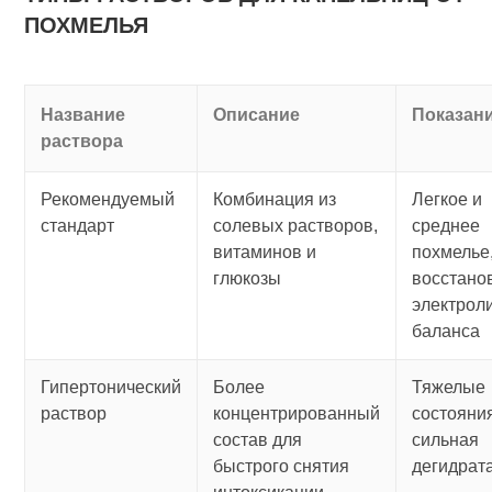
ПОХМЕЛЬЯ
Название
Описание
Показан
раствора
Рекомендуемый
Комбинация из
Легкое и
стандарт
солевых растворов,
среднее
витаминов и
похмелье
глюкозы
восстано
электрол
баланса
Гипертонический
Более
Тяжелые
раствор
концентрированный
состояни
состав для
сильная
быстрого снятия
дегидрат