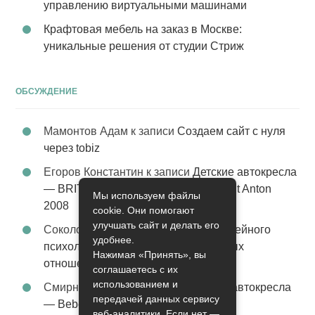
управлению виртуальными машинами
Крафтовая мебель на заказ в Москве:
уникальные решения от студии Стриж
ОБСУЖДЕНИЕ
Мамонтов Адам
к записи
Создаем сайт с нуля
через tobiz
Егоров Константин
к записи
Детские автокресла
— BRITAX Evolva 1-2-3 (1-2-3) цвет St Anton
Мы используем файлы
2008
cookie. Они помогают
улучшать сайт и делать его
Соколова Эльза
к записи
Услуги семейного
удобнее.
психолога – стабильность в семейных
Нажимая «Принять», вы
отношениях
соглашаетесь с их
использованием и
Смирнова Грация
к записи
Детские автокресла
передачей данных сервису
— Bebe Confort Moby цвет Orange
веб-аналитики. Если нет —