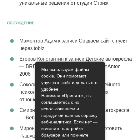
уникальные решения от студии Стриж
ОБСУЖДЕНИЕ
Мамонтов Адам
к записи
Создаем сайт с нуля
через tobiz
Егоров Константин
к записи
Детские автокресла
— BRITAX Evolva 1-2-3 (1-2-3) цвет St Anton
Мы используем файлы
2008
cookie. Они помогают
улучшать сайт и делать его
Соколова Эльза
к записи
Услуги семейного
удобнее.
психолога – стабильность в семейных
Нажимая «Принять», вы
отношениях
соглашаетесь с их
использованием и
Смирнова Грация
к записи
Детские автокресла
передачей данных сервису
— Bebe Confort Moby цвет Orange
веб-аналитики. Если нет —
Миронов Никифор
к записи
Как приготовить
измените настройки
браузера или покиньте
Чашушули