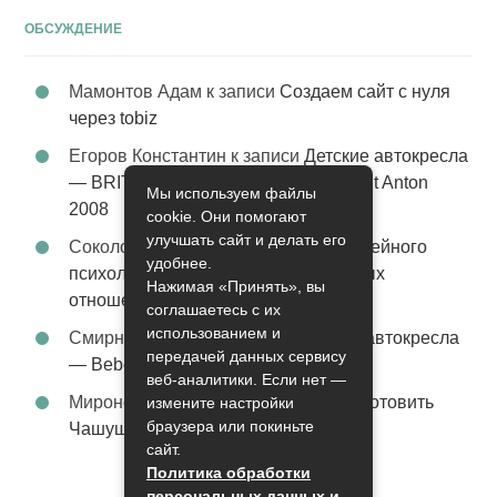
ОБСУЖДЕНИЕ
Мамонтов Адам
к записи
Создаем сайт с нуля
через tobiz
Егоров Константин
к записи
Детские автокресла
— BRITAX Evolva 1-2-3 (1-2-3) цвет St Anton
Мы используем файлы
2008
cookie. Они помогают
улучшать сайт и делать его
Соколова Эльза
к записи
Услуги семейного
удобнее.
психолога – стабильность в семейных
Нажимая «Принять», вы
отношениях
соглашаетесь с их
использованием и
Смирнова Грация
к записи
Детские автокресла
передачей данных сервису
— Bebe Confort Moby цвет Orange
веб-аналитики. Если нет —
Миронов Никифор
к записи
Как приготовить
измените настройки
браузера или покиньте
Чашушули
сайт.
Политика обработки
персональных данных и