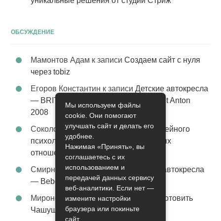
уникальные решения от студии Стриж
ОБСУЖДЕНИЕ
Мамонтов Адам
к записи
Создаем сайт с нуля
через tobiz
Егоров Константин
к записи
Детские автокресла
— BRITAX Evolva 1-2-3 (1-2-3) цвет St Anton
Мы используем файлы
2008
cookie. Они помогают
улучшать сайт и делать его
Соколова Эльза
к записи
Услуги семейного
удобнее.
психолога – стабильность в семейных
Нажимая «Принять», вы
отношениях
соглашаетесь с их
использованием и
Смирнова Грация
к записи
Детские автокресла
передачей данных сервису
— Bebe Confort Moby цвет Orange
веб-аналитики. Если нет —
Миронов Никифор
к записи
Как приготовить
измените настройки
браузера или покиньте
Чашушули
сайт.