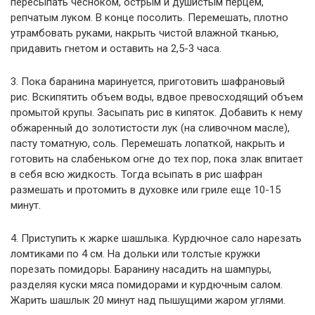
пересыпать чесноком, острым и душистым перцем,
репчатым луком. В конце посолить. Перемешать, плотно
утрамбовать руками, накрыть чистой влажной тканью,
придавить гнетом и оставить на 2,5-3 часа.
3. Пока баранина маринуется, приготовить шафрановый
рис. Вскипятить объем воды, вдвое превосходящий объем
промытой крупы. Засыпать рис в кипяток. Добавить к нему
обжаренный до золотистости лук (на сливочном масле),
пасту томатную, соль. Перемешать лопаткой, накрыть и
готовить на слабеньком огне до тех пор, пока злак впитает
в себя всю жидкость. Тогда всыпать в рис шафран
размешать и протомить в духовке или гриле еще 10-15
минут.
4. Приступить к жарке шашлыка. Курдючное сало нарезать
ломтиками по 4 см. На дольки или толстые кружки
порезать помидоры. Баранину насадить на шампуры,
разделяя куски мяса помидорами и курдючным салом.
Жарить шашлык 20 минут над пышущими жаром углями.