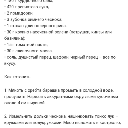
• 180 г курдючного сала;
• 420 г репчатого лука;
• 2 помидорки;
• 3 зубочка зимнего чеснока;
• 1 стакан длиннозерного риса;
• 30 г крупно насеченной зелени (петрушки, кинзы или
базилика);
• 15 г томатной пасты;
• 30 г сливочного масла;
• соль, душистый перец, шафран, черный перец – все по
вкусу.
Как готовить
1. Мякоть с хребта барашка промыть в холодной воде,
просушить. Нарезать аккуратными округлыми кусочками
около 4 см шириной.
2. Измельчить дольки чеснока, нашинковать тонко лук –
кружками или полукружками. Мясо выложить в кастрюлю,