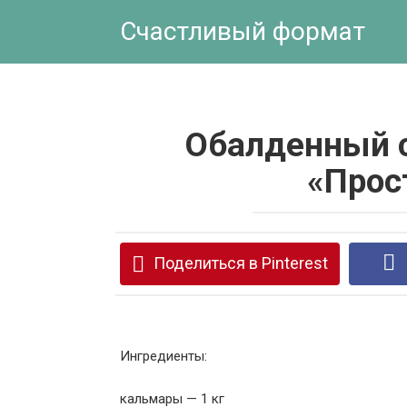
Перейти
Счастливый формат
к
контенту
Обалденный с
«Прос
Поделиться в Pinterest
Ингредиенты:
кальмары — 1 кг