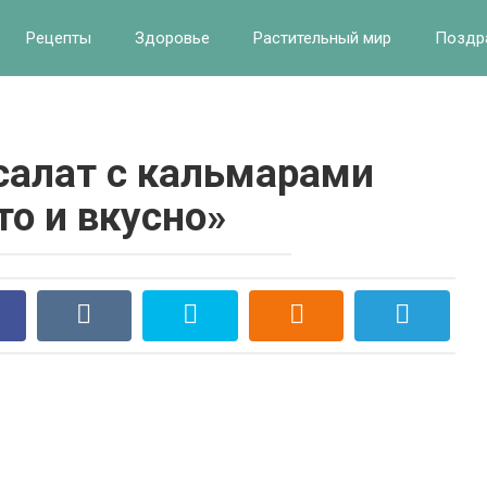
Рецепты
Здоровье
Растительный мир
Поздр
алат с кальмарами
то и вкусно»