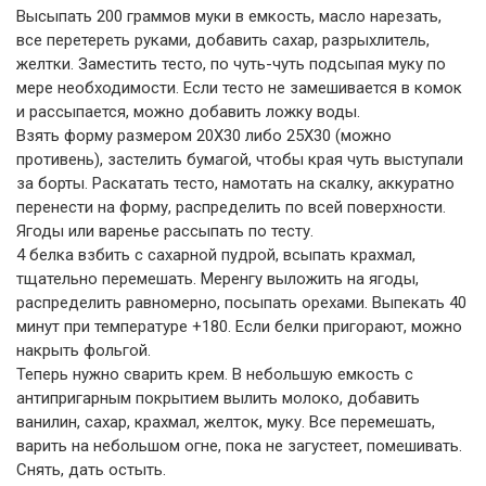
Высыпать 200 граммов муки в емкость, масло нарезать,
все перетереть руками, добавить сахар, разрыхлитель,
желтки. Заместить тесто, по чуть-чуть подсыпая муку по
мере необходимости. Если тесто не замешивается в комок
и рассыпается, можно добавить ложку воды.
Взять форму размером 20Х30 либо 25Х30 (можно
противень), застелить бумагой, чтобы края чуть выступали
за борты. Раскатать тесто, намотать на скалку, аккуратно
перенести на форму, распределить по всей поверхности.
Ягоды или варенье рассыпать по тесту.
4 белка взбить с сахарной пудрой, всыпать крахмал,
тщательно перемешать. Меренгу выложить на ягоды,
распределить равномерно, посыпать орехами. Выпекать 40
минут при температуре +180. Если белки пригорают, можно
накрыть фольгой.
Теперь нужно сварить крем. В небольшую емкость с
антипригарным покрытием вылить молоко, добавить
ванилин, сахар, крахмал, желток, муку. Все перемешать,
варить на небольшом огне, пока не загустеет, помешивать.
Снять, дать остыть.