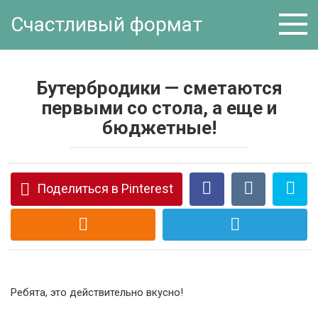
Перейти
Счастливый формат
к
контенту
Бутербродики — сметаются
первыми со стола, а еще и
бюджетные!
Поделиться в Pinterest
Ребята, это действительно вкусно!