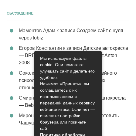
ОБСУЖДЕНИЕ
Мамонтов Адам
к записи
Создаем сайт с нуля
через tobiz
Егоров Константин
к записи
Детские автокресла
— BRITAX Evolva 1-2-3 (1-2-3) цвет St Anton
Мы используем файлы
2008
cookie. Они помогают
улучшать сайт и делать его
Соколова Эльза
к записи
Услуги семейного
удобнее.
психолога – стабильность в семейных
Нажимая «Принять», вы
отношениях
соглашаетесь с их
использованием и
Смирнова Грация
к записи
Детские автокресла
передачей данных сервису
— Bebe Confort Moby цвет Orange
веб-аналитики. Если нет —
Миронов Никифор
к записи
Как приготовить
измените настройки
браузера или покиньте
Чашушули
сайт.
Политика обработки