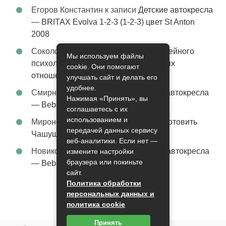
Егоров Константин
к записи
Детские автокресла
— BRITAX Evolva 1-2-3 (1-2-3) цвет St Anton
2008
Соколова Эльза
к записи
Услуги семейного
Мы используем файлы
психолога – стабильность в семейных
cookie. Они помогают
отношениях
улучшать сайт и делать его
удобнее.
Смирнова Грация
к записи
Детские автокресла
Нажимая «Принять», вы
— Bebe Confort Moby цвет Orange
соглашаетесь с их
использованием и
Миронов Никифор
к записи
Как приготовить
передачей данных сервису
Чашушули
веб-аналитики. Если нет —
Новикова Ясмина
к записи
Детские автокресла
измените настройки
браузера или покиньте
— Bebe Confort Iseos TT цвет Orange
сайт.
Политика обработки
персональных данных и
политика cookie
Принять